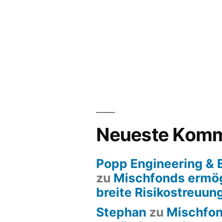
Neueste Komm
Popp Engineering &
zu
Mischfonds ermög
breite Risikostreuun
Stephan
zu
Mischfo