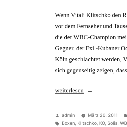
Wenn Vitali Klitschko den R
vor dem Fernseher und Tause
die der WBC-Champion meist
Gegner, der Exil-Kubaner Odl
Köln geschlachtet werden, V
sich gegenseitig zeigen, das
„KlitschKO
weiterlesen
und
die
Veröffentlicht
admin
März 20, 2011
versprochene
von
Schlagwörter:
Boxen
,
Klitschko
,
KO
,
Solis
,
WB