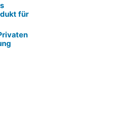
ls
dukt für
Privaten
ung