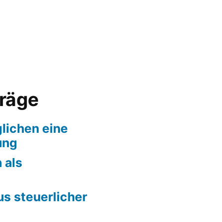
träge
lichen eine
ung
 als
us steuerlicher