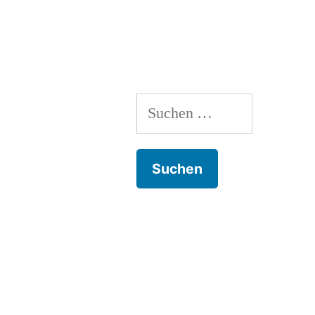
Schlacht“
Suchen
nach: