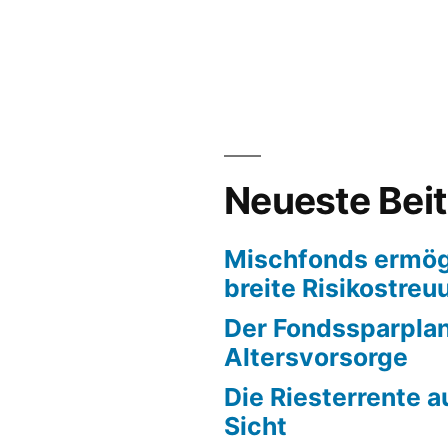
KlitschKO
und
die
versprochene
Schlacht
Neueste Bei
Mischfonds ermög
breite Risikostreu
Der Fondssparplan
Altersvorsorge
Die Riesterrente a
Sicht