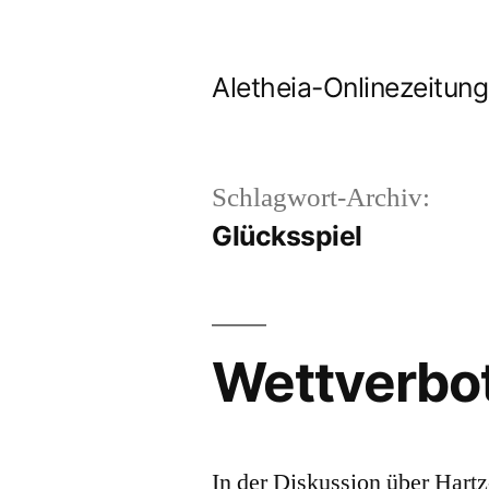
Zum
Inhalt
Aletheia-Onlinezeitung
springen
Schlagwort-Archiv:
Glücksspiel
Wettverbot
In der Diskussion über Hart