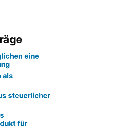
er
träge
lichen eine
ung
 als
us steuerlicher
ls
dukt für