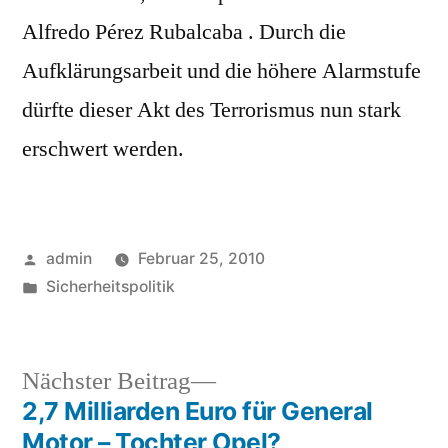
Alfredo Pérez Rubalcaba . Durch die
Aufklärungsarbeit und die höhere Alarmstufe
dürfte dieser Akt des Terrorismus nun stark
erschwert werden.
Veröffentlicht
admin
Februar 25, 2010
von
Veröffentlicht
Sicherheitspolitik
in
Nächster
Nächster Beitrag
Beitrag:
2,7 Milliarden Euro für General
Beitragsnavigation
Motor – Tochter Opel?