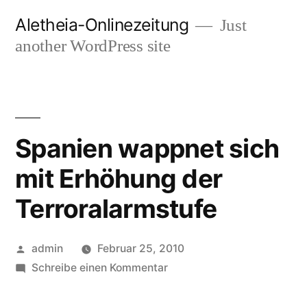
Zum
Aletheia-Onlinezeitung
Just
Inhalt
another WordPress site
springen
Spanien wappnet sich
mit Erhöhung der
Terroralarmstufe
Veröffentlicht
admin
Februar 25, 2010
von
zu
Schreibe einen Kommentar
Spanien
wappnet